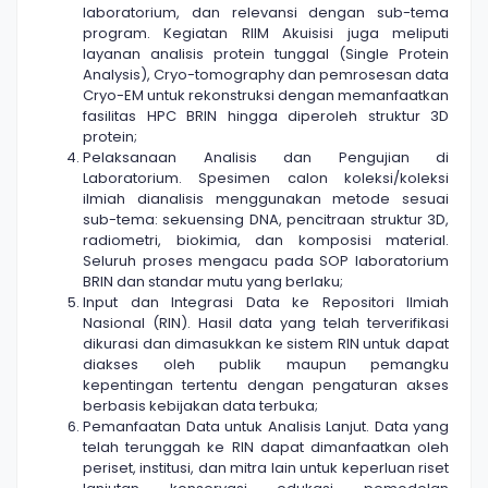
laboratorium, dan relevansi dengan sub-tema
program. Kegiatan RIIM Akuisisi juga meliputi
layanan analisis protein tunggal (Single Protein
Analysis), Cryo-tomography dan pemrosesan data
Cryo-EM untuk rekonstruksi dengan memanfaatkan
fasilitas HPC BRIN hingga diperoleh struktur 3D
protein;
Pelaksanaan Analisis dan Pengujian di
Laboratorium. Spesimen calon koleksi/koleksi
ilmiah dianalisis menggunakan metode sesuai
sub-tema: sekuensing DNA, pencitraan struktur 3D,
radiometri, biokimia, dan komposisi material.
Seluruh proses mengacu pada SOP laboratorium
BRIN dan standar mutu yang berlaku;
Input dan Integrasi Data ke Repositori Ilmiah
Nasional (RIN). Hasil data yang telah terverifikasi
dikurasi dan dimasukkan ke sistem RIN untuk dapat
diakses oleh publik maupun pemangku
kepentingan tertentu dengan pengaturan akses
berbasis kebijakan data terbuka;
Pemanfaatan Data untuk Analisis Lanjut. Data yang
telah terunggah ke RIN dapat dimanfaatkan oleh
periset, institusi, dan mitra lain untuk keperluan riset