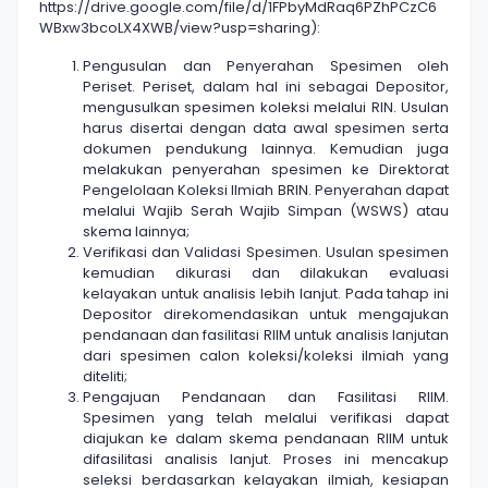
https://drive.google.com/file/d/1FPbyMdRaq6PZhPCzC6
WBxw3bcoLX4XWB/view?usp=sharing):
Pengusulan dan Penyerahan Spesimen oleh
Periset. Periset, dalam hal ini sebagai Depositor,
mengusulkan spesimen koleksi melalui RIN. Usulan
harus disertai dengan data awal spesimen serta
dokumen pendukung lainnya. Kemudian juga
melakukan penyerahan spesimen ke Direktorat
Pengelolaan Koleksi Ilmiah BRIN. Penyerahan dapat
melalui Wajib Serah Wajib Simpan (WSWS) atau
skema lainnya;
Verifikasi dan Validasi Spesimen. Usulan spesimen
kemudian dikurasi dan dilakukan evaluasi
kelayakan untuk analisis lebih lanjut. Pada tahap ini
Depositor direkomendasikan untuk mengajukan
pendanaan dan fasilitasi RIIM untuk analisis lanjutan
dari spesimen calon koleksi/koleksi ilmiah yang
diteliti;
Pengajuan Pendanaan dan Fasilitasi RIIM.
Spesimen yang telah melalui verifikasi dapat
diajukan ke dalam skema pendanaan RIIM untuk
difasilitasi analisis lanjut. Proses ini mencakup
seleksi berdasarkan kelayakan ilmiah, kesiapan