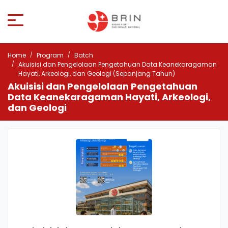
Home
Program
Batch
Akuisisi dan Pengelolaan Pengetahuan Data Keanekaragaman
Hayati, Arkeologi, dan Geologi (Sepanjang Tahun)
Akuisisi dan Pengelolaan Pengetahuan
Data Keanekaragaman Hayati, Arkeologi,
dan Geologi